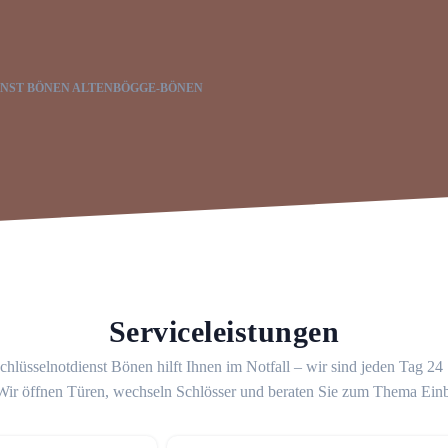
NST BÖNEN ALTENBÖGGE-BÖNEN
Serviceleistungen
chlüsselnotdienst Bönen hilft Ihnen im Notfall – wir sind jeden Tag 24
 Wir öffnen Türen, wechseln Schlösser und beraten Sie zum Thema Ein